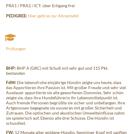
PRA1 / PRA2 / ICT: über Erbgang frei
PEDIGREE:
Hier geht es zur Ahnentafel
Prüfungen
BHP:
BHP A (GRC) mit Schuß mit sehr gut und 115 Pkt.
bestanden
FdW:
Die lebensfrohe einjährige Hündin zeigte uns heute, dass
das Apportieren ihre Passion ist. Mit großer Freude und sehr viel
Ausdauer apportierte sie alle geworfenen Dummies. Sehr schön
zeigte sie, dass ihre Hundeführerin ihr Lebensmittelpunkt ist.
Auch fremde Personen begrüßte sie sicher und unbefangen. Ihre
Artgenossen begegnete sie souverän mit großer Sicherheit und
Zutrauen. Die optischen und akustischen Umwelteinflüsse nahm
sie spielerisch auf. Ebenso alle drei Schüsse. Die Hündin ist
schussfest.
FW:
12 Monate alter goldene Hündin, femininer Kopf mit sanften