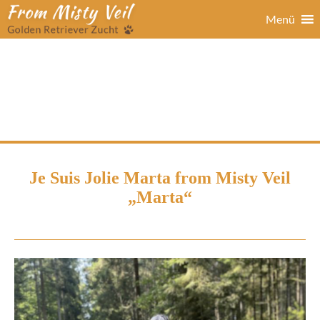
Menü
Je Suis Jolie Marta from Misty Veil
„Marta“