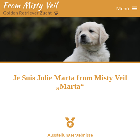
Menü
Je Suis Jolie Marta from Misty Veil
„Marta“
Ausstellungsergebnisse